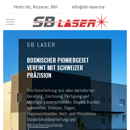
Hrnići bb, Kozarac, BiH
info@sb-laser.ba
SB LASER
BOSNISCHER PIONIERGEIST
VEREINT MIT SCHWEIZER
PRÄZISION
Blechbearbeitung aus allen Metallarten.
Beratung, Zeichnung, Fertigung und
Montage. Laserschneiden, Biegen, Runden,
Schweißen, Stanzen, Sägen,
Plasmaschneiden, Hart- und Weichlöten.
Sonderblechbearbeitung und
Blitzschutzsysteme.