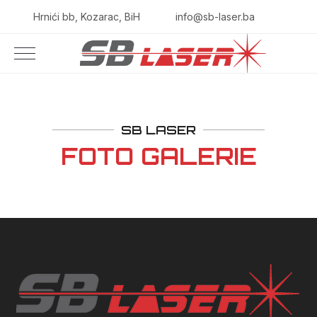
Hrnići bb, Kozarac, BiH
info@sb-laser.ba
SB LASER
FOTO GALERIE