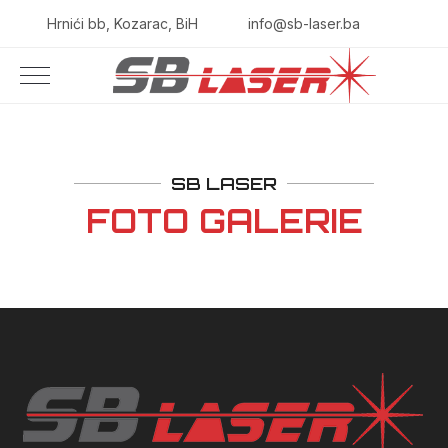
Hrnići bb, Kozarac, BiH
info@sb-laser.ba
SB LASER
FOTO GALERIE