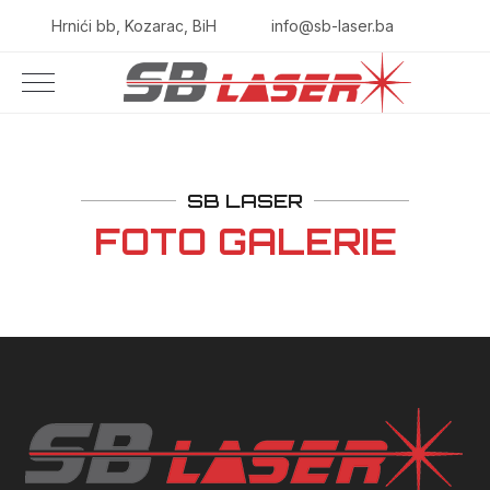
Hrnići bb, Kozarac, BiH
info@sb-laser.ba
SB LASER
FOTO GALERIE