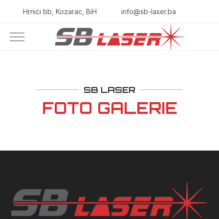
Hrnići bb, Kozarac, BiH
info@sb-laser.ba
SB LASER
FOTO GALERIE