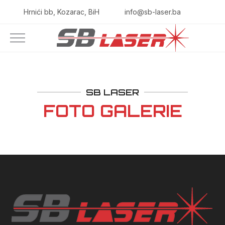
Hrnići bb, Kozarac, BiH
info@sb-laser.ba
SB LASER
FOTO GALERIE