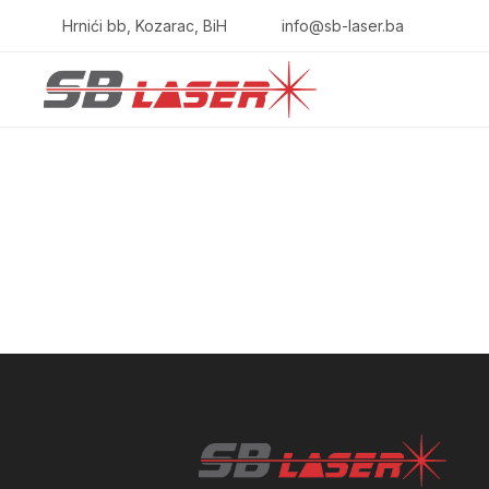
Hrnići bb, Kozarac, BiH
info@sb-laser.ba