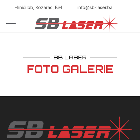
Hrnići bb, Kozarac, BiH
info@sb-laser.ba
SB LASER
FOTO GALERIE