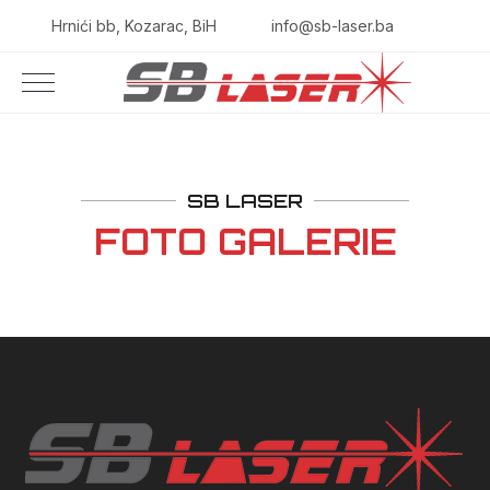
Hrnići bb, Kozarac, BiH
info@sb-laser.ba
SB LASER
FOTO GALERIE