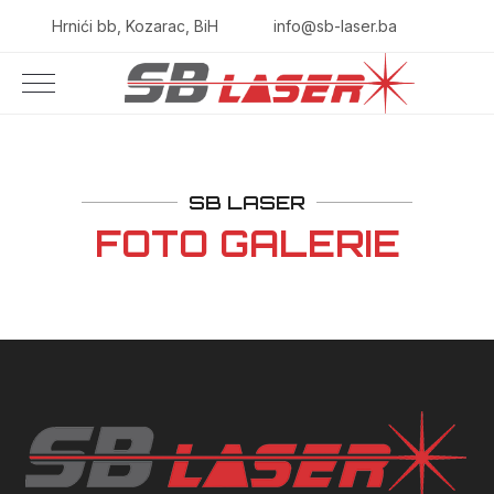
Hrnići bb, Kozarac, BiH
info@sb-laser.ba
SB LASER
FOTO GALERIE