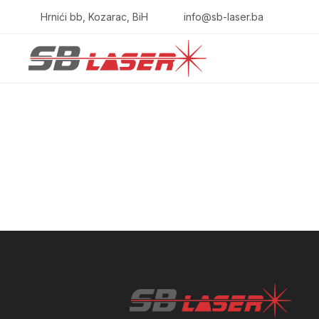
Hrnići bb, Kozarac, BiH
info@sb-laser.ba