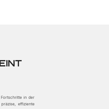
EINT
ortschritte in der
äzise, ​​effiziente