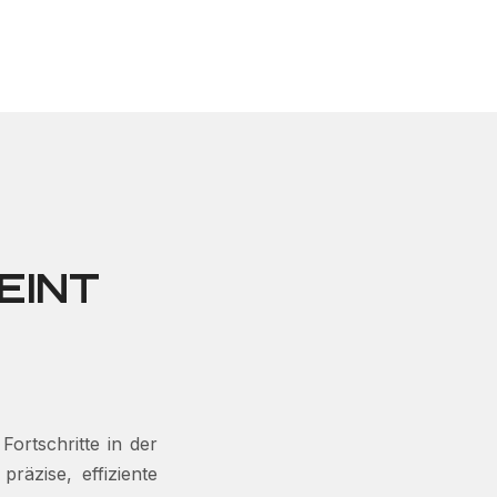
EINT
ortschritte in der
äzise, ​​effiziente