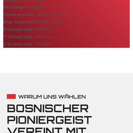
Hersteller:
Mazak
Tisch grosse:
1460x510 mm
Max. Drehzahl:
10000 U/min
X-Achse Hub:
1120 mm
Y-Achse Hub:
510 mm
Z-Achse Hub:
510 mm
WARUM UNS WÄHLEN
BOSNISCHER
PIONIERGEIST
VEREINT MIT