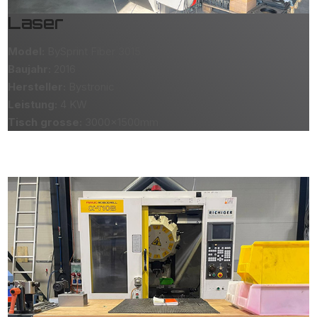
Laser
Model:
BySprint Fiber 3015
Baujahr:
2016
Hersteller:
Bystronic
Leistung:
4 KW
Tisch grosse:
3000x1500mm