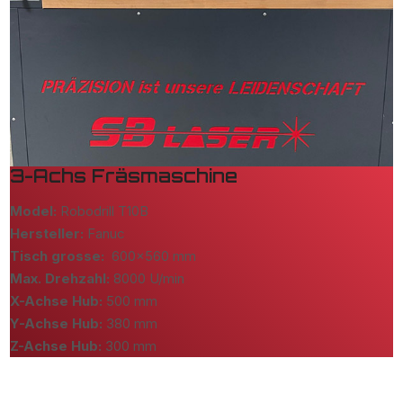
3-Achs Fräsmaschine
Model:
Robodrill T10B
Hersteller:
Fanuc
Tisch grosse:
600x560 mm
Max. Drehzahl:
8000 U/min
X-Achse Hub:
500 mm
Y-Achse Hub:
380 mm
Z-Achse Hub:
300 mm