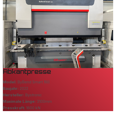
Abkantpresse
Model:
ByBend Smart 160
Baujahr:
2022
Hersteller:
Bystronic
Maximale Länge:
3100mm
Presskraft:
1600 kN