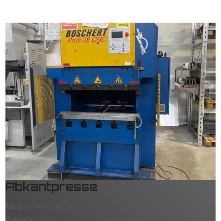
Abkantpresse
Model:
Profi 28 CNC
Baujahr:
2005