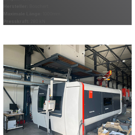
Hersteller:
Boschert
Maximale Länge:
1000mm
Presskraft:
280 kN