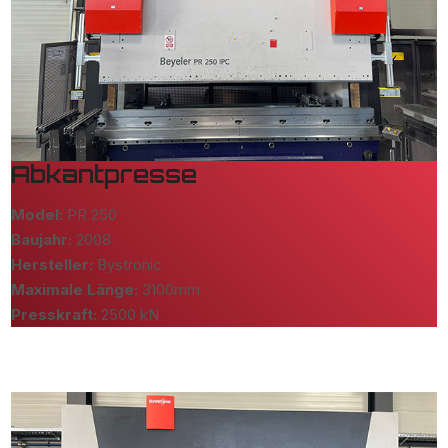
Abkantpresse
Model:
PR 250
Baujahr:
2008
Hersteller:
Bystronic
Maximale Länge:
3100mm
Presskraft:
2500 kN