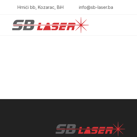
Hrnići bb, Kozarac, BiH
info@sb-laser.ba